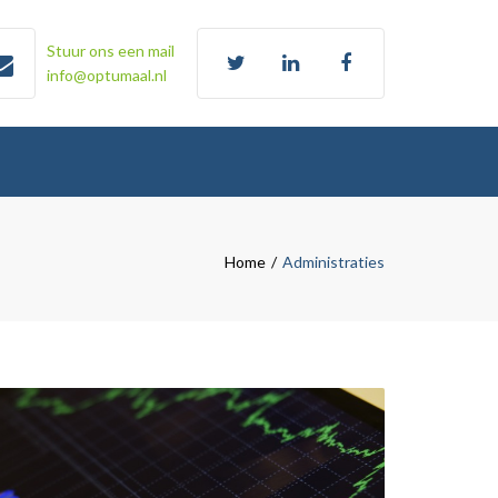
Stuur ons een mail
info@optumaal.nl
Search
Home
Administraties