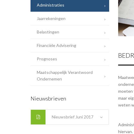
Administraties
Jaarrekeningen
Belastingen
Financiële Advisering
BEDR
Prognoses
Maatschappelijk Verantwoord
Maatwerk 
Ondernemen
ondernem
moeten w
Nieuwsbrieven
maar eig
weten wa
Nieuwsbrief Juni 2017
Administ
hiervan.