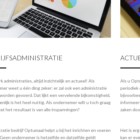
IJFSADMINISTRATIE
ACTUE
administraties, altijd inzichtelijk en actueel! Als
Als u Optu
er weet u één ding zeker: er zal ook een administratie
periodiek
orden gevoerd. Dat lijkt een vervelende bijkomstigheid,
bijvoorbe
enlijk is het heel nuttig. Als ondernemer wilt u toch graag
informeer
t het resultaat is van alle inspanningen?
zaken doo
ratie bedrijf Optumaal helpt u bij het inrichten en voeren
Het is erg
 Geen ondernemer is hetzelfde en datzelfde geldt
kan er ev