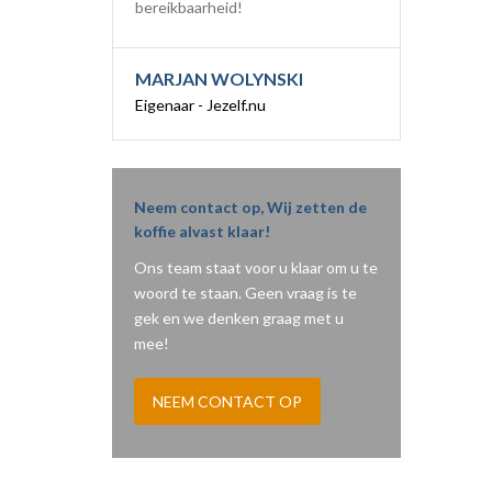
bereikbaarheid!
MARJAN WOLYNSKI
Eigenaar - Jezelf.nu
Neem contact op, Wij zetten de
koffie alvast klaar!
Ons team staat voor u klaar om u te
woord te staan. Geen vraag is te
gek en we denken graag met u
mee!
NEEM CONTACT OP