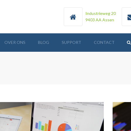
Industrieweg 20
9403 AA Assen
OVER ONS
BLOG
SUPPORT
CONTACT
MVO CERTIFICAAT
TOEGEKEND DOOR MVO
ALLIANTIE AAN OPTUMAAL
EINDEJAARSTIPS VOOR
ER
2017 VAN HET REGISTER
BELASTINGADVISEURS
BIJTELLING PRIVÉGEBRUIK
AUTO IN STRIJD MET
EUROPEES RECHT?
AFSCHAFFING PENSIOEN IN
EIGEN BEHEER GAAT DOOR